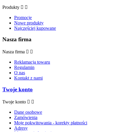
Produkty


Promocje
Nowe produkty
Najczęściej kupowane
Nasza firma
Nasza firma


Reklamacja towaru
Regulamin
O nas
Kontakt z nami
Twoje konto
Twoje konto


Dane osobowe
Zamówienia
Moje pokwitowania - korekty płatności
Adresy