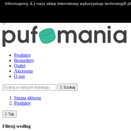
Informujemy, iĹź nasz sklep internetowy wykorzystuje technologiÄ pl
Zadzwoń do nas:
+48 533 346 355

Zaloguj się
shopping_cart
Koszyk
(0)

Produkty
Bestsellery
Outlet
Akcesoria
O nas

Szukaj
Strona główna
Produkty

Tak
Filtruj według