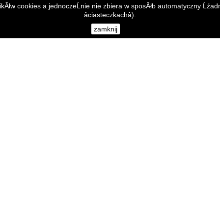
ikĂłw cookies a jednoczeĹnie nie zbiera w sposĂłb automatyczny Ĺźadny
âciasteczkachâ).
zamknij